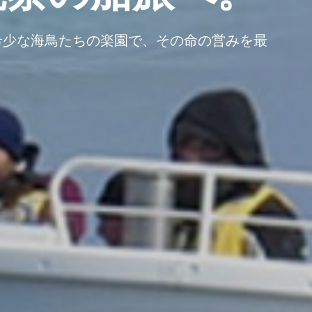
希少な海鳥たちの楽園で、その命の営みを最